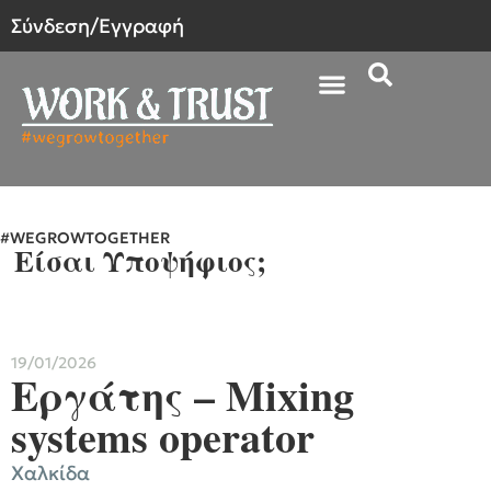
Σύνδεση/Εγγραφή
Αγγελίες Εργασίας
Σχετικά με εμάς
#WEGROWTOGETHER
Είσαι Υποψήφιος;
19/01/2026
Εργάτης – Mixing
systems operator
Χαλκίδα